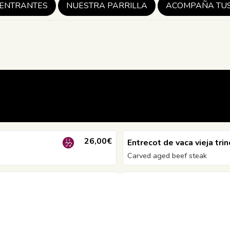
ENTRANTES
NUESTRA PARRILLA
ACOMPAÑA TU
26,00€
Entrecot de vaca vieja tri
Carved aged beef steak
28,00€
Costilla de black angus 4
Black angus ribs