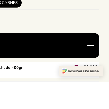
S CARNES
28,00€
nchado 400gr
Reservar una mesa
26,00€
00gr